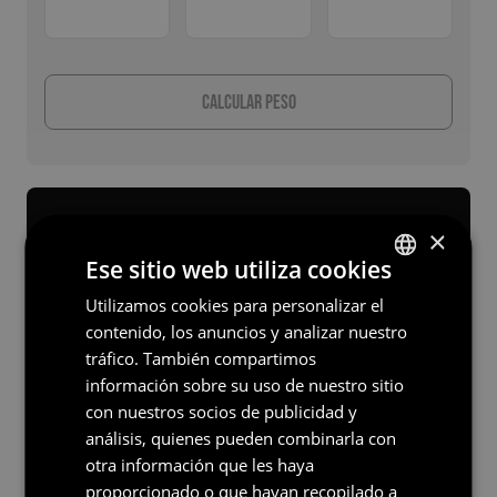
Calcular peso
¿No sabes por dónde empezar?
×
Ese sitio web utiliza cookies
Estamos encantados de ayudarte. No dudes
Utilizamos cookies para personalizar el
DUTCH
en ponerte en contacto con nosotros.
contenido, los anuncios y analizar nuestro
SPANISH
tráfico. También compartimos
GERMAN
información sobre su uso de nuestro sitio
Póngase en contacto
con nuestros socios de publicidad y
ENGLISH
análisis, quienes pueden combinarla con
FRENCH
otra información que les haya
Atención: No se pueden derivar derechos de los resultados de esta herramienta
proporcionado o que hayan recopilado a