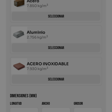
Acero
3
7.850 kg/m
Lastre a medida
Solicitar un presupuesto
Seleccionar
Holandés
Aluminio
3
2.756 kg/m
Seleccionar
ACERO INOXIDABLE
3
7.930 kg/m
Seleccionar
Dimensiones (mm)
LONGITUD
ANCHO
GROSOR