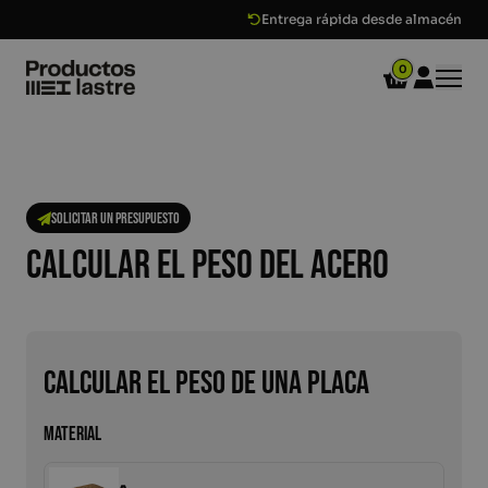
mundial
Entrega rápida desde almacén
0
Winkelwage
Mijn acco
Contrapesos de plomo
Solicitar un presupuesto
Contrapesos de acero
Calcular el peso del acero
Accesorios
Chapas de acero
Calcular el peso de una placa
FAQ
Noticias
Material
Contacto