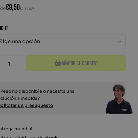
€
9,50
sde
sin IVA
ICHT
ón con retales finos de acero troquelado para lastre o
Añadir al carrito
¿Peso no disponible o necesita una
solución a medida?
Solicitar un presupuesto
ntrega mundial
ntrega rápida desde
stock