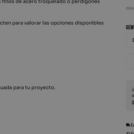
s finos de acero troquelado o perdigones
de
cten para valorar las opciones disponibles
GEW
Bid
uada para tu proyecto.
E
E