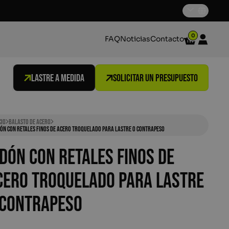
0
FAQ
Noticias
Contacto
Winkelwag
Mijn acc
Lastre a medida
Solicitar un presupuesto
cio
Balasto de acero
ón con retales finos de acero troquelado para lastre o contrapeso
idón con retales finos de
cero troquelado para lastre
 contrapeso