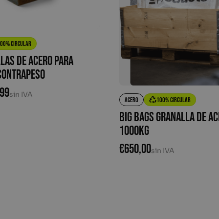
00% circular
las de acero para
 contrapeso
,99
sin IVA
Acero
100% circular
Big Bags granalla de a
1000kg
€
650,00
sin IVA