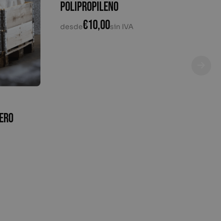
polipropileno
€
10,00
desde
sin IVA
cero