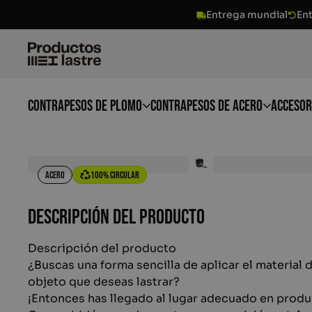
Entrega mundial
En
Contrapesos de plomo
Contrapesos de acero
Accesor
Contrapesos de plomo
Acero
100% circular
Contrapesos de acero
Descripción del producto
Accesorios
Descripción del producto
¿Buscas una forma sencilla de aplicar el material 
Chapas de acero
objeto que deseas lastrar?
¡Entonces has llegado al lugar adecuado en produ