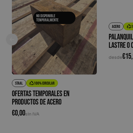
No disponible
temporalmente
Acero
1
Palanquil
lastre o
€
15
desde
Staal
100% circular
Ofertas temporales en
productos de acero
€
0,00
sin IVA