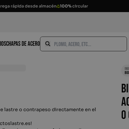
trega rápida desde almacén
100%
circular
Buscar por:
ios
Chapas de acero
Buscar
Ini
Bid
B
a
de lastre o contrapeso directamente en el
o
ctoslastre.es!