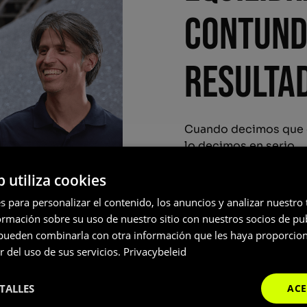
contund
resulta
Cuando decimos que o
lo decimos en serio.
Tanto si buscas bloqu
b utiliza cookies
costosos pero a prec
como si prefieres la 
s para personalizar el contenido, los anuncios y analizar nuestro
ofrecemos una soluci
mación sobre su uso de nuestro sitio con nuestros socios de pub
Siempre pensando con
s pueden combinarla con otra información que les haya proporci
proyecto.
r del uso de sus servicios.
Privacybeleid
TALLES
ACE
Nuestra historia